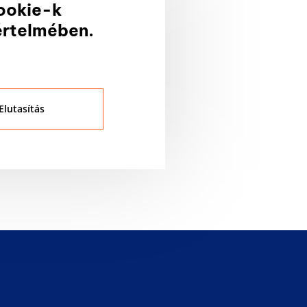
ookie-k
értelmében.
Elutasítás