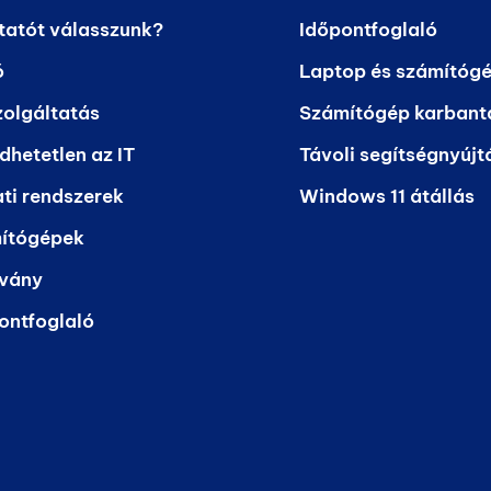
tatót válasszunk?
Időpontfoglaló
ó
Laptop és számítógé
zolgáltatás
Számítógép karbant
dhetetlen az IT
Távoli segítségnyújt
ti rendszerek
Windows 11 átállás
mítógépek
lvány
ontfoglaló