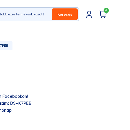
0
Keresés
K7PEB
 Facebookon!
szám:
DS-K7PEB
hónap