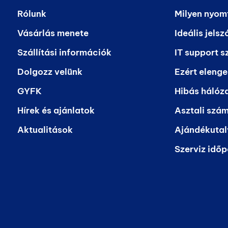
Rólunk
Milyen nyom
Vásárlás menete
Ideális jelsz
Szállítási információk
IT support s
Dolgozz velünk
Ezért elenge
GYFK
Hibás hálóza
Hírek és ajánlatok
Asztali szá
Aktualitások
Ajándékuta
Szerviz időp