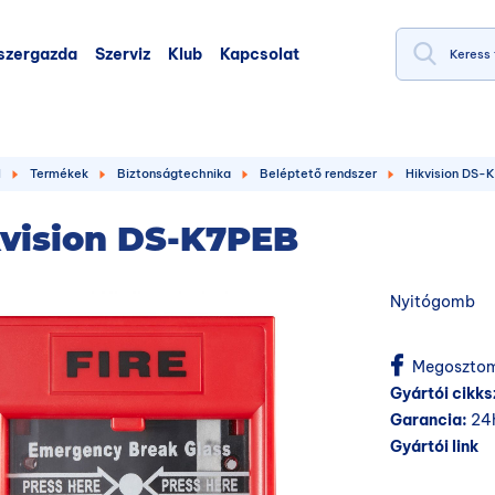
szergazda
Szerviz
Klub
Kapcsolat
l
Termékek
Biztonságtechnika
Beléptető rendszer
Hikvision DS-
vision DS-K7PEB
Nyitógomb
Megosztom
Gyártói cikk
Garancia:
24
Gyártói link