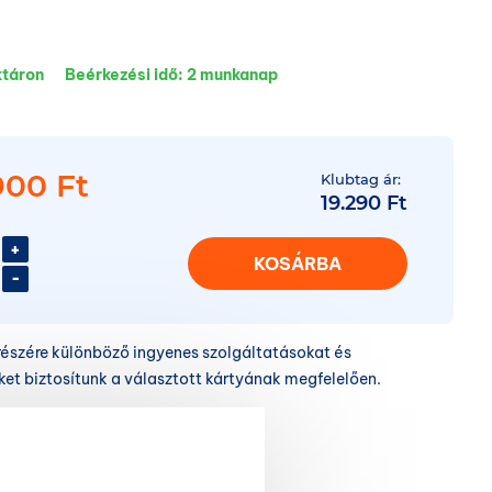
ktáron
Beérkezési idő:
2 munkanap
900 Ft
Klubtag ár:
19.290 Ft
+
KOSÁRBA
-
részére különböző ingyenes szolgáltatásokat és
t biztosítunk a választott kártyának megfelelően.
ljon éves
klubtagságot