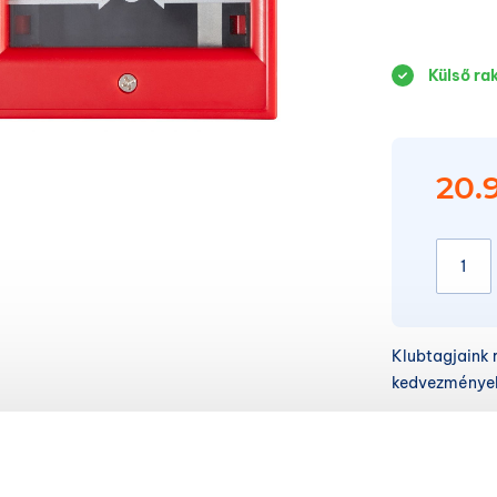
Külső ra
20.
Klubtagjaink 
kedvezményeke
Vásáro