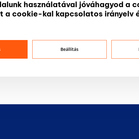
alunk használatával jóváhagyod a c
mékjellemzők
t a cookie-kal kapcsolatos irányelv 
ésadó törőüveggel, direkt működés, piros színben
s
Beállítás
ifikáció
Nyitógomb